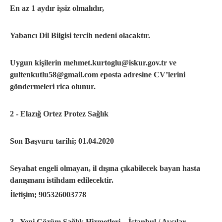
En az 1 aydır işsiz olmalıdır,
Yabancı Dil Bilgisi tercih nedeni olacaktır.
Uygun kişilerin
mehmet.kurtoglu@iskur.gov.tr
ve
gultenkutlu58@gmail.com
eposta adresine CV’lerini
göndermeleri rica olunur.
2 - Elazığ Ortez Protez Sağlık
Son Başvuru tarihi; 01.04.2020
Seyahat engeli olmayan, il dışına çıkabilecek bayan hasta
danışmanı istihdam edilecektir.
İletişim; 905326003778
3 - Yeni Çözüm Sağlık Hizmetleri – İstanbul / Avcılar