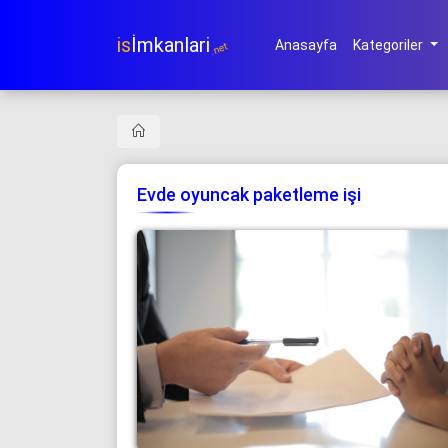
is
İmkanlari
Anasayfa
Kategoriler
.net
Evde oyuncak paketleme işi