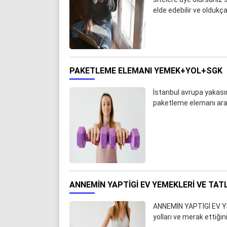
elde edebilir ve oldukç
PAKETLEME ELEMANI YEMEK+YOL+SGK
İstanbul avrupa yakası
paketleme elemanı aran
ANNEMİN YAPTİGİ EV YEMEKLERI VE TATL
ANNEMİN YAPTİGİ EV Y
yolları ve merak ettiği