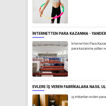
İNTERNETTEN PARA KAZANMA - YANDE
İnternetten Para Kazanm
para kazanma yolları v
EVLERE İŞ VEREN FABRIKALARA NASIL U
iş imkanları evden par