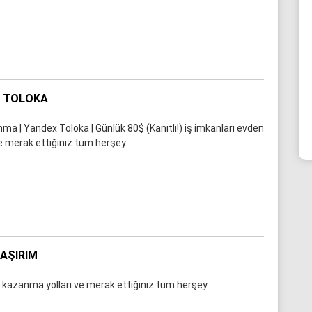
X TOLOKA
a | Yandex Toloka | Günlük 80$ (Kanıtlı!) iş imkanları evden
e merak ettiğiniz tüm herşey.
LAŞIRIM
a kazanma yolları ve merak ettiğiniz tüm herşey.