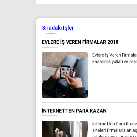
Sıradaki İşler
EVLERE İŞ VEREN FIRMALAR 2018
Evlere İş Veren Firmal
kazanma yolları ve mer
İNTERNETTEN PARA KAZAN
İnternetten Para Kazan
siteleri firmalarla anla
sitelere üye olursanız s