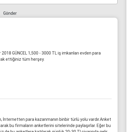
Gönder
ar 2018 GÜNCEL 1,500 - 3000 TL iş imkanları evden para
ak ettiğiniz tüm herşey.
, İnternetten para kazanmanın binbir türlü yolu vardır.Anket
şarak bu firmaların anketlerini sitelerinde paylaşırlar. Eğer bu
iz de bu anketlere katılarak günlük 20-30 Tl civarında gelir