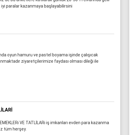
a iyi paralar kazanmaya başlayabilirsini
nda oyun hamuru ve pastel boyama işinde çalışıcak
maktadır ziyaretçilerimize faydası olması dileği ile
İLARI
EMEKLERi VE TATLİLARi iş imkanları evden para kazanma
niz tüm herşey.