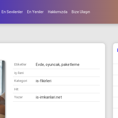
En Sevilenler
En Yeniler
Hakkımızda
Bize Ulaşın
Etiketler
Evde, oyuncak, paketleme
iş ilani
Kategori
is-fikirleri
Hit
Yazar
is-imkanlari.net