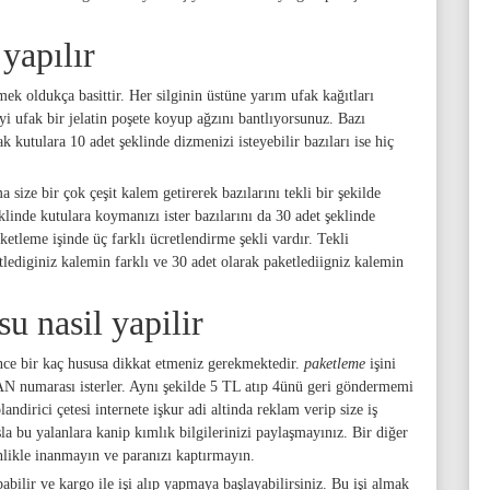
 yapılır
mek oldukça basittir. Her silginin üstüne yarım ufak kağıtları
yi ufak bir jelatin poşete koyup ağzını bantlıyorsunuz. Bazı
fak kutulara 10 adet şeklinde dizmenizi isteyebilir bazıları ise hiç
 size bir çok çeşit kalem getirerek bazılarını tekli bir şekilde
eklinde kutulara koymanızı ister bazılarını da 30 adet şeklinde
etleme işinde üç farklı ücretlendirme şekli vardır. Tekli
etlediginiz kalemin farklı ve 30 adet olarak paketlediigniz kalemin
u nasil yapilir
ce bir kaç hususa dikkat etmeniz gerekmektedir.
paketleme
işini
AN numarası isterler. Aynı şekilde 5 TL atıp 4ünü geri göndermemi
andirici çetesi internete işkur adi altinda reklam verip size iş
sla bu yalanlara kanip kımlık bilgilerinizi paylaşmayınız. Bir diğer
inlikle inanmayın ve paranızı kaptırmayın.
bilir ve kargo ile işi alıp yapmaya başlayabilirsiniz. Bu işi almak