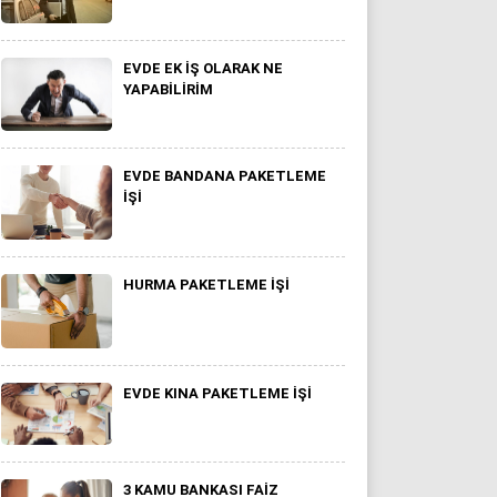
EVDE EK IŞ OLARAK NE
YAPABILIRIM
EVDE BANDANA PAKETLEME
IŞI
HURMA PAKETLEME IŞI
EVDE KINA PAKETLEME İŞI
3 KAMU BANKASI FAIZ