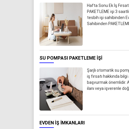
Hafta Sonu Ek İş Fırsa
PAKETLEME işi 3 saatl
tesbih işi sahibinden E
Sahibinden PAKETLEME i
SU POMPASI PAKETLEME IŞI
Şarjlı otomatik su pompa
iş fırsatı hakkında bilg
başvurmak önemlidir. A
ilanı veya işverenle d
EVDEN IŞ IMKANLARI