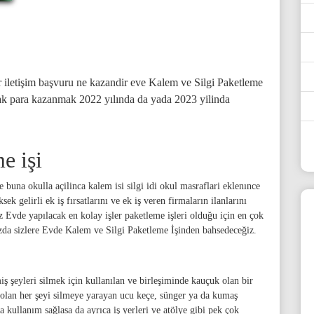
r iletişim başvuru ne kazandir eve Kalem ve Silgi Paketleme
rak para kazanmak 2022 yılında da yada 2023 yilinda
e işi
 buna okulla açilinca kalem isi silgi idi okul masraflari eklenınce
ek gelirli ek iş fırsatlarını ve ek iş veren firmaların ilanlarını
z Evde yapılacak en kolay işler paketleme işleri olduğu için en çok
ızda sizlere Evde Kalem ve Silgi Paketleme İşinden bahsedeceğiz.
miş şeyleri silmek için kullanılan ve birleşiminde kauçuk olan bir
 olan her şeyi silmeye yarayan ucu keçe, sünger ya da kumaş
 kullanım sağlasa da ayrıca iş yerleri ve atölye gibi pek çok