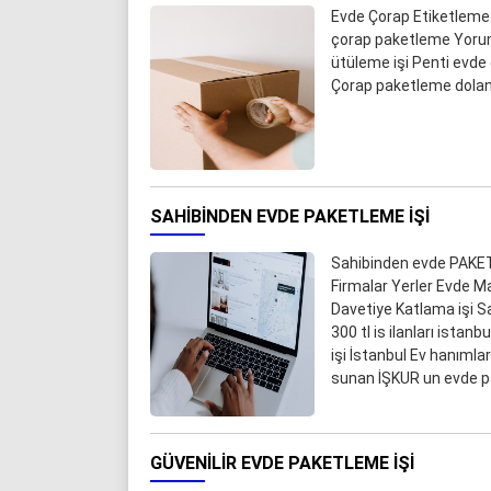
Evde Çorap Etiketleme
çorap paketleme Yorum
ütüleme işi Penti evde
Çorap paketleme dolandı
SAHIBINDEN EVDE PAKETLEME IŞI
Sahibinden evde PAKET
Firmalar Yerler Evde M
Davetiye Katlama işi Sa
300 tl is ilanları ista
işi İstanbul Ev hanımla
sunan İŞKUR un evde pak
GÜVENILIR EVDE PAKETLEME IŞI