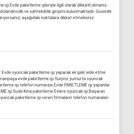
 işi Evde paketleme işleriyle ilgili olarak dikkatli olmanız
olandırıcılık ve sahtekârlık girişimi bulunmaktadır. Güvenilir
arıyorsanız, aşağıdaki noktalara dikkat etmelisiniz
ar Evde oyuncak paketleme işi yaparak ek gelir elde etme
manpaşa evde paketleme işi Sürpriz yumurta oyuncak
ketleme işi telefon numarası Evde PAKETLEME işi yapanlar
ME işi Sude Kına paketleme Evlere oyuncak işi Başaran
uncak paketleme işi veren firmaların telefon numaraları