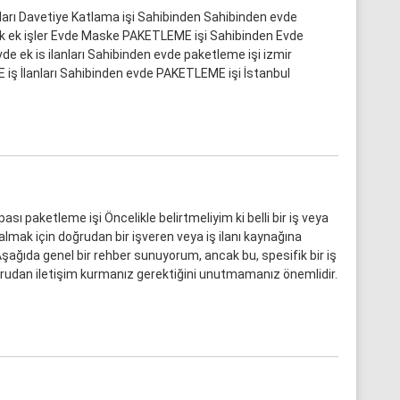
tları Davetiye Katlama işi Sahibinden Sahibinden evde
ik ek işler Evde Maske PAKETLEME işi Sahibinden Evde
vde ek is ilanları Sahibinden evde paketleme işi izmir
ş İlanları Sahibinden evde PAKETLEME işi İstanbul
sı paketleme işi Öncelikle belirtmeliyim ki belli bir iş veya
i almak için doğrudan bir işveren veya iş ilanı kaynağına
şağıda genel bir rehber sunuyorum, ancak bu, spesifik bir iş
oğrudan iletişim kurmanız gerektiğini unutmamanız önemlidir.