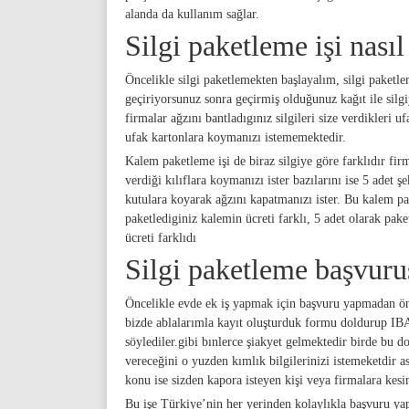
alanda da kullanım sağlar.
Silgi paketleme işi nasıl
Öncelikle silgi paketlemekten başlayalım, silgi paketle
geçiriyorsunuz sonra geçirmiş olduğunuz kağıt ile silgi
firmalar ağzını bantladıgınız silgileri size verdikleri u
ufak kartonlara koymanızı istememektedir.
Kalem paketleme işi de biraz silgiye göre farklıdır firma
verdiği kılıflara koymanızı ister bazılarını ise 5 adet ş
kutulara koyarak ağzını kapatmanızı ister. Bu kalem pak
paketlediginiz kalemin ücreti farklı, 5 adet olarak pak
ücreti farklıdı
Silgi paketleme başvurus
Öncelikle evde ek iş yapmak için başvuru yapmadan ön
bizde ablalarımla kayıt oluşturduk formu doldurup IB
söylediler.gibi bınlerce şiakyet gelmektedir birde bu dol
vereceğini o yuzden kımlık bilgilerinizi istemeketdir a
konu ise sizden kapora isteyen kişi veya firmalara kes
Bu işe Türkiye’nin her yerinden kolaylıkla başvuru yapa