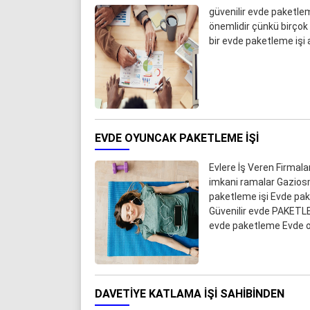
güvenilir evde paketleme
önemlidir çünkü birçok d
bir evde paketleme işi 
EVDE OYUNCAK PAKETLEME IŞI
Evlere İş Veren Firmal
imkani ramalar Gazios
paketleme işi Evde pa
Güvenilir evde PAKETLE
evde paketleme Evde oy
DAVETIYE KATLAMA IŞI SAHIBINDEN