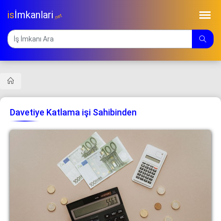
is
İmkanlari
.net
Davetiye Katlama işi Sahibinden