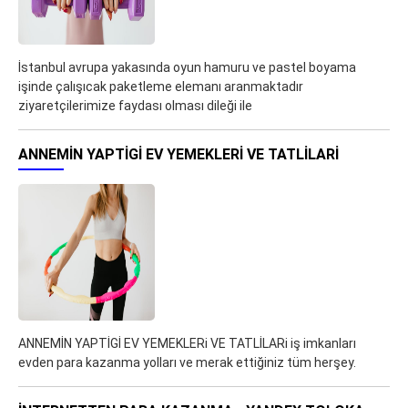
İstanbul avrupa yakasında oyun hamuru ve pastel boyama
işinde çalışıcak paketleme elemanı aranmaktadır
ziyaretçilerimize faydası olması dileği ile
ANNEMİN YAPTİGİ EV YEMEKLERI VE TATLİLARI
ANNEMİN YAPTİGİ EV YEMEKLERi VE TATLİLARi iş imkanları
evden para kazanma yolları ve merak ettiğiniz tüm herşey.