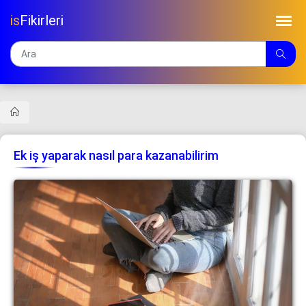
is
Fikirleri
Ek iş yaparak nasıl para kazanabilirim