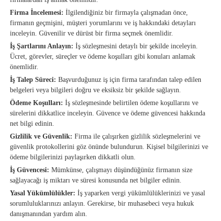
Firma İncelemesi:
İlgilendiğiniz bir firmayla çalışmadan önce,
firmanın geçmişini, müşteri yorumlarını ve iş hakkındaki detayları
inceleyin. Güvenilir ve dürüst bir firma seçmek önemlidir.
İş Şartlarını Anlayın:
İş sözleşmesini detaylı bir şekilde inceleyin.
Ücret, görevler, süreçler ve ödeme koşulları gibi konuları anlamak
önemlidir.
İş Talep Süreci:
Başvurduğunuz iş için firma tarafından talep edilen
belgeleri veya bilgileri doğru ve eksiksiz bir şekilde sağlayın.
Ödeme Koşulları:
İş sözleşmesinde belirtilen ödeme koşullarını ve
sürelerini dikkatlice inceleyin. Güvence ve ödeme güvencesi hakkında
net bilgi edinin.
Gizlilik ve Güvenlik:
Firma ile çalışırken gizlilik sözleşmelerini ve
güvenlik protokollerini göz önünde bulundurun. Kişisel bilgilerinizi ve
ödeme bilgilerinizi paylaşırken dikkatli olun.
İş Güvencesi:
Mümkünse, çalışmayı düşündüğünüz firmanın size
sağlayacağı iş miktarı ve süresi konusunda net bilgiler edinin.
Yasal Yükümlülükler:
İş yaparken vergi yükümlülüklerinizi ve yasal
sorumluluklarınızı anlayın. Gerekirse, bir muhasebeci veya hukuk
danışmanından yardım alın.