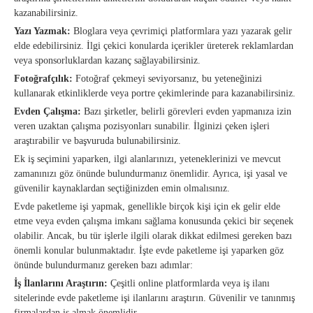
kazanabilirsiniz.
Yazı Yazmak:
Bloglara veya çevrimiçi platformlara yazı yazarak gelir
elde edebilirsiniz. İlgi çekici konularda içerikler üreterek reklamlardan
veya sponsorluklardan kazanç sağlayabilirsiniz.
Fotoğrafçılık:
Fotoğraf çekmeyi seviyorsanız, bu yeteneğinizi
kullanarak etkinliklerde veya portre çekimlerinde para kazanabilirsiniz.
Evden Çalışma:
Bazı şirketler, belirli görevleri evden yapmanıza izin
veren uzaktan çalışma pozisyonları sunabilir. İlginizi çeken işleri
araştırabilir ve başvuruda bulunabilirsiniz.
Ek iş seçimini yaparken, ilgi alanlarınızı, yeteneklerinizi ve mevcut
zamanınızı göz önünde bulundurmanız önemlidir. Ayrıca, işi yasal ve
güvenilir kaynaklardan seçtiğinizden emin olmalısınız.
Evde paketleme işi yapmak, genellikle birçok kişi için ek gelir elde
etme veya evden çalışma imkanı sağlama konusunda çekici bir seçenek
olabilir. Ancak, bu tür işlerle ilgili olarak dikkat edilmesi gereken bazı
önemli konular bulunmaktadır. İşte evde paketleme işi yaparken göz
önünde bulundurmanız gereken bazı adımlar:
İş İlanlarını Araştırın:
Çeşitli online platformlarda veya iş ilanı
sitelerinde evde paketleme işi ilanlarını araştırın. Güvenilir ve tanınmış
firmalardan iş almak önemlidir.