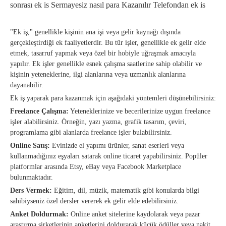
sonrası ek is Sermayesiz nasıl para Kazanılır Telefondan ek is
"Ek iş," genellikle kişinin ana işi veya gelir kaynağı dışında
gerçekleştirdiği ek faaliyetlerdir. Bu tür işler, genellikle ek gelir elde
etmek, tasarruf yapmak veya özel bir hobiyle uğraşmak amacıyla
yapılır. Ek işler genellikle esnek çalışma saatlerine sahip olabilir ve
kişinin yeteneklerine, ilgi alanlarına veya uzmanlık alanlarına
dayanabilir.
Ek iş yaparak para kazanmak için aşağıdaki yöntemleri düşünebilirsiniz:
Freelance Çalışma:
Yeteneklerinize ve becerilerinize uygun freelance
işler alabilirsiniz. Örneğin, yazı yazma, grafik tasarım, çeviri,
programlama gibi alanlarda freelance işler bulabilirsiniz.
Online Satış:
Evinizde el yapımı ürünler, sanat eserleri veya
kullanmadığınız eşyaları satarak online ticaret yapabilirsiniz. Popüler
platformlar arasında Etsy, eBay veya Facebook Marketplace
bulunmaktadır.
Ders Vermek:
Eğitim, dil, müzik, matematik gibi konularda bilgi
sahibiyseniz özel dersler vererek ek gelir elde edebilirsiniz.
Anket Doldurmak:
Online anket sitelerine kaydolarak veya pazar
araştırma şirketlerinin anketlerini doldurarak küçük ödüller veya nakit