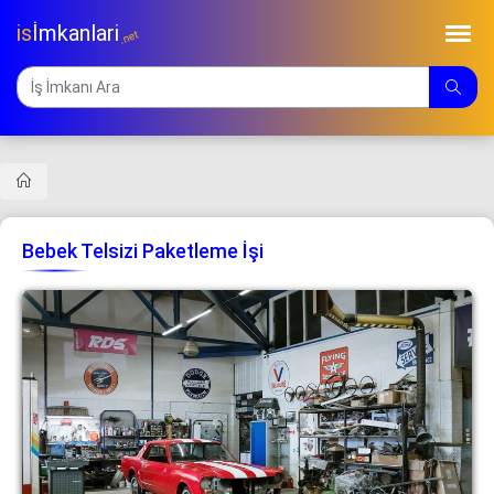
is
İmkanlari
.net
Bebek Telsizi Paketleme İşi