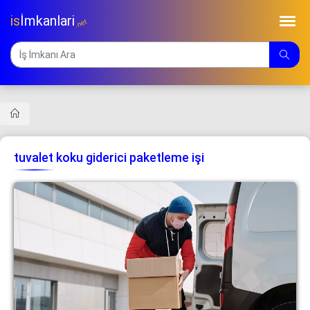
is
İmkanlari
.net
tuvalet koku giderici paketleme işi