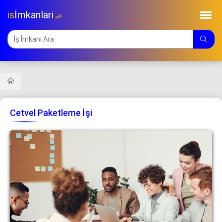
is
İmkanlari
.net
Cetvel Paketleme İşi