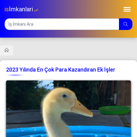
is
İmkanlari
.net
2023 Yılında En Çok Para Kazandıran Ek İşler