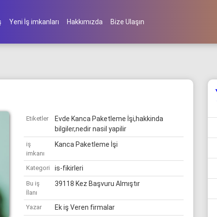
ş
Yeni İş imkanları
Hakkımızda
Bize Ulaşın
Etiketler
Evde Kanca Paketleme İşi,hakkinda
bilgiler,nedir nasil yapilir
iş
Kanca Paketleme İşi
imkanı
Kategori
is-fikirleri
Bu iş
39118 Kez Başvuru Almıştır
İlanı
Yazar
Ek iş Veren firmalar