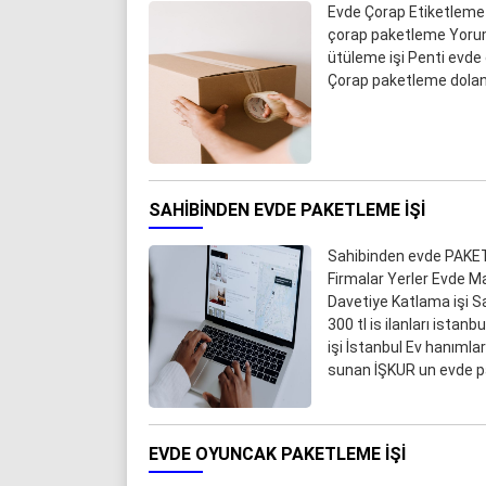
Evde Çorap Etiketleme
çorap paketleme Yorum
ütüleme işi Penti evde
Çorap paketleme dolandı
SAHIBINDEN EVDE PAKETLEME IŞI
Sahibinden evde PAKET
Firmalar Yerler Evde M
Davetiye Katlama işi Sa
300 tl is ilanları ista
işi İstanbul Ev hanımla
sunan İŞKUR un evde pak
EVDE OYUNCAK PAKETLEME IŞI