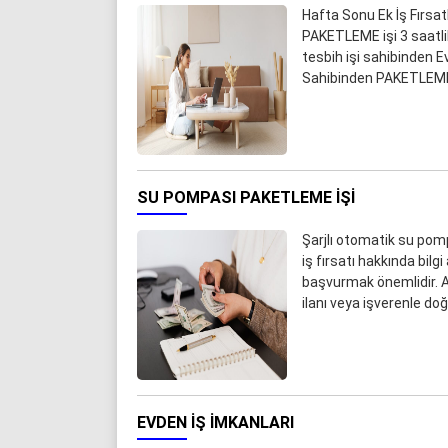
Hafta Sonu Ek İş Fırsa
PAKETLEME işi 3 saatl
tesbih işi sahibinden E
Sahibinden PAKETLEME i
SU POMPASI PAKETLEME IŞI
Şarjlı otomatik su pompa
iş fırsatı hakkında bilg
başvurmak önemlidir. A
ilanı veya işverenle d
EVDEN IŞ IMKANLARI