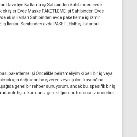
tları Davetiye Katlama işi Sahibinden Sahibinden evde
ik ek işler Evde Maske PAKETLEME işi Sahibinden Evde
vde ek is ilanları Sahibinden evde paketleme işi izmir
ş İlanları Sahibinden evde PAKETLEME işi İstanbul
sı paketleme işi Öncelikle belirtmeliyim ki belli bir iş veya
i almak için doğrudan bir işveren veya iş ilanı kaynağına
şağıda genel bir rehber sunuyorum, ancak bu, spesifik bir iş
oğrudan iletişim kurmanız gerektiğini unutmamanız önemlidir.