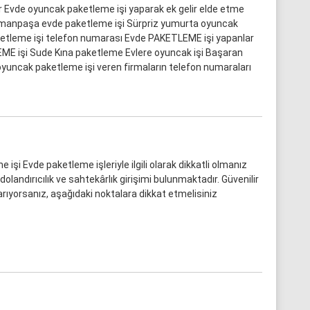
ar Evde oyuncak paketleme işi yaparak ek gelir elde etme
manpaşa evde paketleme işi Sürpriz yumurta oyuncak
ketleme işi telefon numarası Evde PAKETLEME işi yapanlar
ME işi Sude Kına paketleme Evlere oyuncak işi Başaran
uncak paketleme işi veren firmaların telefon numaraları
 işi Evde paketleme işleriyle ilgili olarak dikkatli olmanız
olandırıcılık ve sahtekârlık girişimi bulunmaktadır. Güvenilir
arıyorsanız, aşağıdaki noktalara dikkat etmelisiniz