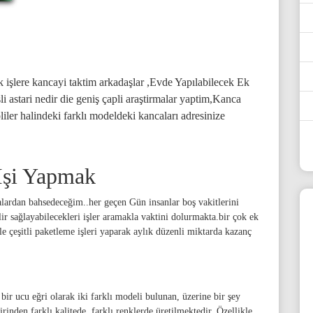
 işlere kancayi taktim arkadaşlar ,Evde Yapılabilecek Ek
li astari nedir die geniş çapli araştirmalar yaptim,Kanca
oliler halindeki farklı modeldeki kancaları adresinize
İşi Yapmak
lardan bahsedeceğim..her geçen Gün insanlar boş vakitlerini
lir sağlayabilecekleri işler aramakla vaktini dolurmakta.bir çok ek
le çeşitli paketleme işleri yaparak aylık düzenli miktarda kazanç
 bir ucu eğri olarak iki farklı modeli bulunan, üzerine bir şey
nden farklı kalitede, farklı renklerde üretilmektedir. Özellikle