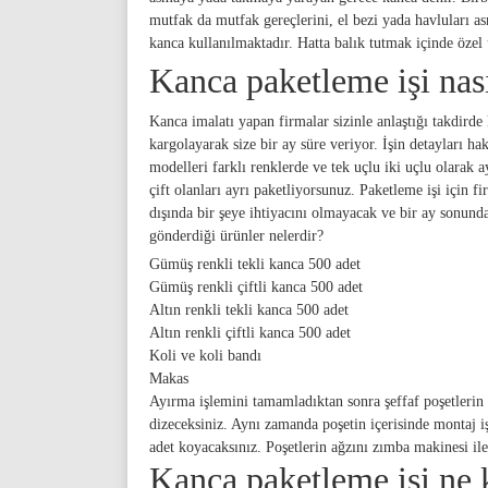
mutfak da mutfak gereçlerini, el bezi yada havluları a
kanca kullanılmaktadır. Hatta balık tutmak içinde özel 
Kanca paketleme işi nası
Kanca imalatı yapan firmalar sizinle anlaştığı takdirde 
kargolayarak size bir ay süre veriyor. İşin detayları ha
modelleri farklı renklerde ve tek uçlu iki uçlu olarak a
çift olanları ayrı paketliyorsunuz. Paketleme işi için 
dışında bir şeye ihtiyacını olmayacak ve bir ay sonunda
gönderdiği ürünler nelerdir?
Gümüş renkli tekli kanca 500 adet
Gümüş renkli çiftli kanca 500 adet
Altın renkli tekli kanca 500 adet
Altın renkli çiftli kanca 500 adet
Koli ve koli bandı
Makas
Ayırma işlemini tamamladıktan sonra şeffaf poşetlerin 
dizeceksiniz. Aynı zamanda poşetin içerisinde montaj 
adet koyacaksınız. Poşetlerin ağzını zımba makinesi i
Kanca paketleme işi ne 