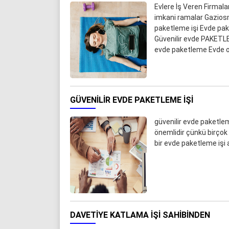
Evlere İş Veren Firmal
imkani ramalar Gazios
paketleme işi Evde pa
Güvenilir evde PAKETLE
evde paketleme Evde oy
GÜVENILIR EVDE PAKETLEME IŞI
güvenilir evde paketleme
önemlidir çünkü birçok d
bir evde paketleme işi 
DAVETIYE KATLAMA IŞI SAHIBINDEN