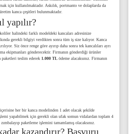
smak için kullanılmaktadır. Askılık, portmanto ve dolaplarda da
üretim kanca çeşitleri bulunmaktadır.
l yapılır?
koliler halindeki farklı modeldeki kancaları adresinize
kkında gerekli bilgiyi verdikten sonra tüm iş size kalıyor. Kanca
yrılıyor. Siz önce renge göre ayırıp daha sonra tek kancalıları ayrı
firma ekipmanları gönderecektir. Firmanın gönderdiği ürünler
 paketleri teslim ederek
1.000 TL
ödeme alacaksınız. Firmanın
içerisine her bir kanca modelinden 1 adet olacak şekilde
işlemi yapabilmek için gerekli olan ufak somun vidalardan toplam 4
le zımbalayıp paketleme işlemini tamamlamış olacaksınız.
kadar kazandırır? Başvuru