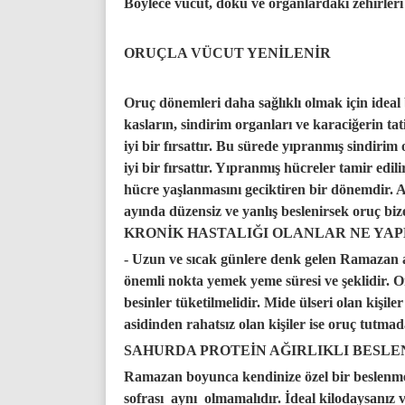
Böylece vücut, doku ve organlardaki zehirleri 
ORUÇLA VÜCUT YENİLENİR
Oruç dönemleri daha sağlıklı olmak için ideal
kasların, sindirim organları ve karaciğerin tati
iyi bir fırsattır. Bu sürede yıpranmış sindirim
iyi bir fırsattır. Yıpranmış hücreler tamir edili
hücre yaşlanmasını geciktiren bir dönemdir. 
ayında düzensiz ve yanlış beslenirsek oruç 
KRONİK HASTALIĞI OLANLAR NE YAP
- Uzun ve sıcak günlere denk gelen Ramazan a
önemli nokta yemek yeme süresi ve şeklidir. O
besinler tüketilmelidir. Mide ülseri olan kişi
asidinden rahatsız olan kişiler ise oruç tutm
SAHURDA PROTEİN AĞIRLIKLI BESLE
Ramazan boyunca kendinize özel bir beslenme 
sofrası aynı olmamalıdır. İdeal kilodaysanız 