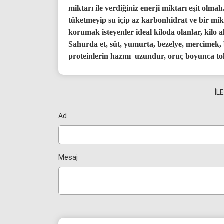
miktarı ile verdiğiniz enerji miktarı eşit olmal
tüketmeyip su içip az karbonhidrat ve bir mik
korumak isteyenler ideal kiloda olanlar, kilo 
Sahurda et, süt, yumurta, bezelye, mercimek, b
proteinlerin hazmı uzundur, oruç boyunca tok
İL
Ad
Mesaj