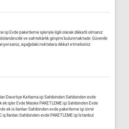
 işi Evde paketleme işleriyle ilgili olarak dikkatli olmanız
olandırıcılık ve sahtekârlık girişimi bulunmaktadır. Güvenilir
arıyorsanız, aşağıdaki noktalara dikkat etmelisiniz
tları Davetiye Katlama işi Sahibinden Sahibinden evde
ik ek işler Evde Maske PAKETLEME işi Sahibinden Evde
vde ek is ilanları Sahibinden evde paketleme işi izmir
ş İlanları Sahibinden evde PAKETLEME işi İstanbul