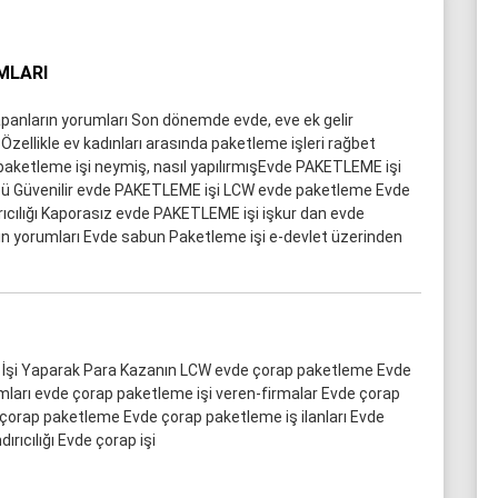
MLARI
anların yorumları Son dönemde evde, eve ek gelir
 Özellikle ev kadınları arasında paketleme işleri rağbet
paketleme işi neymiş, nasıl yapılırmışEvde PAKETLEME işi
übü Güvenilir evde PAKETLEME işi LCW evde paketleme Evde
ıcılığı Kaporasız evde PAKETLEME işi işkur dan evde
ın yorumları Evde sabun Paketleme işi e-devlet üzerinden
 İşi Yaparak Para Kazanın LCW evde çorap paketleme Evde
ları evde çorap paketleme işi veren-firmalar Evde çorap
 çorap paketleme Evde çorap paketleme iş ilanları Evde
rıcılığı Evde çorap işi