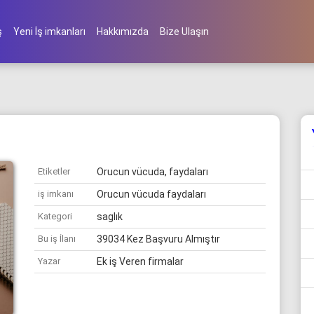
ş
Yeni İş imkanları
Hakkımızda
Bize Ulaşın
Etiketler
Orucun vücuda, faydaları
iş imkanı
Orucun vücuda faydaları
Kategori
saglık
Bu iş İlanı
39034 Kez Başvuru Almıştır
Yazar
Ek iş Veren firmalar