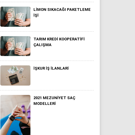
LIMON SIKACAĞI PAKETLEME
İŞI
TARIM KREDI KOOPERATIFI
ÇALIŞMA
IŞKUR İŞ ILANLARI
2021 MEZUNIYET SAÇ
MODELLERI