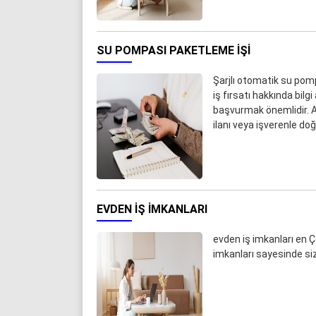
SU POMPASI PAKETLEME IŞI
Şarjlı otomatik su pompa
iş fırsatı hakkında bilg
başvurmak önemlidir. A
ilanı veya işverenle d
EVDEN IŞ IMKANLARI
evden iş imkanları en Ç
imkanları sayesinde siz 