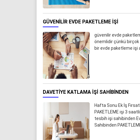
GÜVENILIR EVDE PAKETLEME IŞI
güvenilir evde paketleme
önemlidir çünkü birçok d
bir evde paketleme işi 
DAVETIYE KATLAMA IŞI SAHIBINDEN
Hafta Sonu Ek İş Fırsa
PAKETLEME işi 3 saatl
tesbih işi sahibinden E
Sahibinden PAKETLEME i