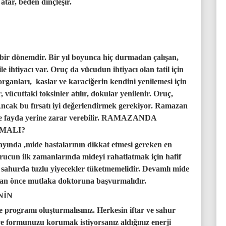
atar, beden dinçleşir.
 bir dönemdir. Bir yıl boyunca hiç durmadan çalışan,
le ihtiyacı var. Oruç da vücudun ihtiyacı olan tatil için
 organları, kaslar ve karaciğerin kendini yenilemesi için
r, vücuttaki toksinler atılır, dokular yenilenir. Oruç,
Ancak bu fırsatı iyi değerlendirmek gerekiyor. Ramazan
bize fayda yerine zarar verebilir. RAMAZANDA
MALI?
yında ,mide hastalarının dikkat etmesi gereken en
rucun ilk zamanlarında mideyi rahatlatmak için hafif
ler sahurda tuzlu yiyecekler tüketmemelidir. Devamlı mide
adan önce mutlaka doktoruna başvurmalıdır.
NİN
programı oluşturmalısınız. Herkesin iftar ve sahur
ve formunuzu korumak istiyorsanız aldığınız enerji