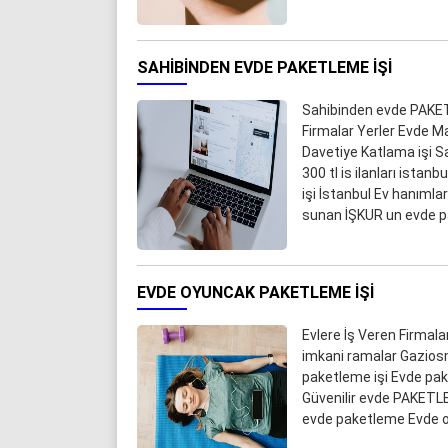
SAHIBINDEN EVDE PAKETLEME IŞI
Sahibinden evde PAKET
Firmalar Yerler Evde M
Davetiye Katlama işi Sa
300 tl is ilanları ista
işi İstanbul Ev hanımla
sunan İŞKUR un evde pak
EVDE OYUNCAK PAKETLEME IŞI
Evlere İş Veren Firmal
imkani ramalar Gazios
paketleme işi Evde pa
Güvenilir evde PAKETLE
evde paketleme Evde oy