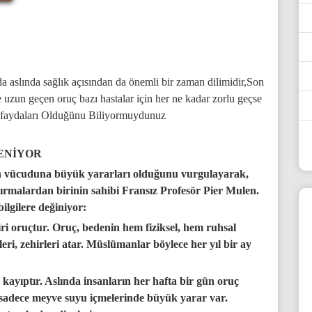
a aslında sağlık açısından da önemli bir zaman dilimidir,Son
uzun geçen oruç bazı hastalar için her ne kadar zorlu geçse
az faydaları Olduğünu Biliyormuydunuz
LENİYOR
san vücuduna büyük yararları olduğunu vurgulayarak,
ştırmalardan birinin sahibi Fransız Profesör Pier Mulen.
ilgilere değiniyor:
ri oruçtur. Oruç, bedenin hem fiziksel, hem ruhsal
leri, zehirleri atar. Müslümanlar böylece her yıl bir ay
ayıptır. Aslında insanların her hafta bir gün oruç
e sadece meyve suyu içmelerinde büyük yarar var.