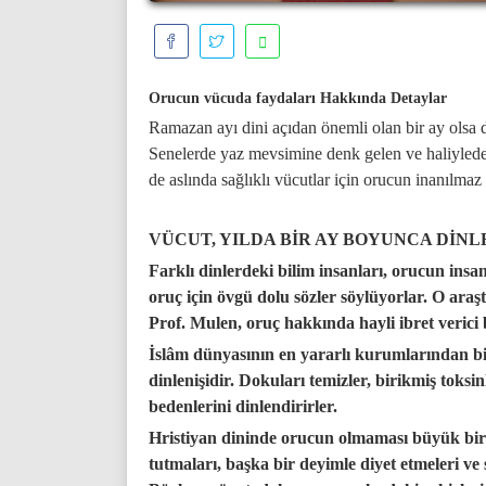
Orucun vücuda faydaları Hakkında Detaylar
Ramazan ayı dini açıdan önemli olan bir ay olsa d
Senelerde yaz mevsimine denk gelen ve haliylede 
de aslında sağlıklı vücutlar için orucun inanılm
VÜCUT, YILDA BİR AY BOYUNCA DİN
Farklı dinlerdeki bilim insanları, orucun in
oruç için övgü dolu sözler söylüyorlar. O ara
Prof. Mulen, oruç hakkında hayli ibret verici b
İslâm dünyasının en yararlı kurumlarından bi
dinlenişidir. Dokuları temizler, birikmiş toksin
bedenlerini dinlendirirler.
Hristiyan dininde orucun olmaması büyük bir k
tutmaları, başka bir deyimle diyet etmeleri v