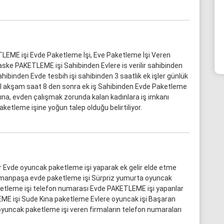
LEME işi Evde Paketleme İşi, Eve Paketleme İşi Veren
aske PAKETLEME işi Sahibinden Evlere is verilir sahibinden
hibinden Evde tesbih işi sahibinden 3 saatlik ek işler günlük
nbul akşam saat 8 den sonra ek iş Sahibinden Evde Paketleme
rına, evden çalışmak zorunda kalan kadınlara iş imkanı
etleme işine yoğun talep olduğu belirtiliyor.
ar Evde oyuncak paketleme işi yaparak ek gelir elde etme
manpaşa evde paketleme işi Sürpriz yumurta oyuncak
ketleme işi telefon numarası Evde PAKETLEME işi yapanlar
ME işi Sude Kına paketleme Evlere oyuncak işi Başaran
uncak paketleme işi veren firmaların telefon numaraları