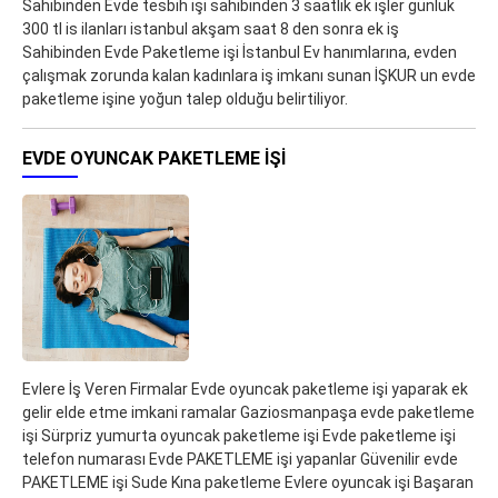
Sahibinden Evde tesbih işi sahibinden 3 saatlik ek işler günlük
300 tl is ilanları istanbul akşam saat 8 den sonra ek iş
Sahibinden Evde Paketleme işi İstanbul Ev hanımlarına, evden
çalışmak zorunda kalan kadınlara iş imkanı sunan İŞKUR un evde
paketleme işine yoğun talep olduğu belirtiliyor.
EVDE OYUNCAK PAKETLEME IŞI
Evlere İş Veren Firmalar Evde oyuncak paketleme işi yaparak ek
gelir elde etme imkani ramalar Gaziosmanpaşa evde paketleme
işi Sürpriz yumurta oyuncak paketleme işi Evde paketleme işi
telefon numarası Evde PAKETLEME işi yapanlar Güvenilir evde
PAKETLEME işi Sude Kına paketleme Evlere oyuncak işi Başaran