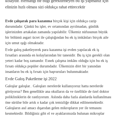
kolaydır. Herhangi bir bilgi gerektirmeyen bu işi yapmanız için
elinizin hızlı olması sizi oldukça rahat ettirecektir
Evde çalışarak para kazanma
birçok kişi için oldukça cazip
durumdadır. Çünkü bu işler, ev ortamından ayrılmadan, günlük
işlerinizden artakalan zamanda yapılabilir. Ülkemiz nüfusunun büyük
bir bölümü asgari ücret ile çalıştığından bu ek iş imkânları birçok aile
için umut ışığı olmaktadır.
Evde galoş paketleyerek para kazanma işi evden yapılacak ek iş
fırsatları arasında en kolaylarından bir tanesidir. Bu iş için gerekli olan
yeteri kadar boş zamandır. Esnek çalışma imkânı olduğu için bu ek iş
fırsatı oldukça popüler durumdadır. Ülkemizin dört bir yanından
insanların bu ek iş fırsatı için başvuruları bulunmaktadır.
Evde Galoş Paketleme işi 2022
Galoşlar galoşlar.. Galoşları nerelerde kullanıyoruz hatta nerelerde
görüyoruz? Ben genellikle ana okulların da ve özellikle de özel doktor
polikliniklerin de rastlıyorum. Aslında daha fazla alanlarda kullanılması
öne sürülse bile artık o kadar çok temizliğe dikkat edilmemektedir.
Galoşların asıl amacı dışarıdan gelen mikropların yer ile temasını
kesmektedir. Bildiğiniz gibi el ve ayaklarımızda bulunan mikroplar