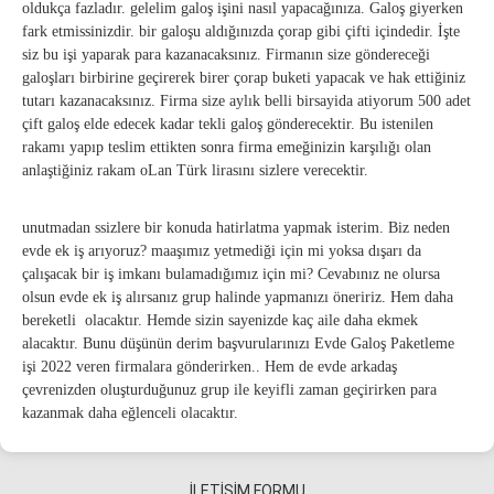
oldukça fazladır. gelelim galoş işini nasıl yapacağınıza. Galoş giyerken
fark etmissinizdir. bir galoşu aldığınızda çorap gibi çifti içindedir. İşte
siz bu işi yaparak para kazanacaksınız. Firmanın size göndereceği
galoşları birbirine geçirerek birer çorap buketi yapacak ve hak ettiğiniz
tutarı kazanacaksınız. Firma size aylık belli birsayida atiyorum 500 adet
çift galoş elde edecek kadar tekli galoş gönderecektir. Bu istenilen
rakamı yapıp teslim ettikten sonra firma emeğinizin karşılığı olan
anlaştiğiniz rakam oLan Türk lirasını sizlere verecektir.
unutmadan ssizlere bir konuda hatirlatma yapmak isterim. Biz neden
evde ek iş arıyoruz? maaşımız yetmediği için mi yoksa dışarı da
çalışacak bir iş imkanı bulamadığımız için mi? Cevabınız ne olursa
olsun evde ek iş alırsanız grup halinde yapmanızı öneririz. Hem daha
bereketli olacaktır. Hemde sizin sayenizde kaç aile daha ekmek
alacaktır. Bunu düşünün derim başvurularınızı Evde Galoş Paketleme
işi 2022 veren firmalara gönderirken.. Hem de evde arkadaş
çevrenizden oluşturduğunuz grup ile keyifli zaman geçirirken para
kazanmak daha eğlenceli olacaktır.
İLETİŞİM FORMU