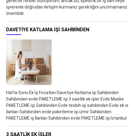
genel bir rehber sunuyorum, ancak bu, spesifik bir iş ilanı veya
işverenle doğrudan iletişim kurmanız gerektiğini unutmamanız
önemlidir.
DAVETIYE KATLAMA IŞI SAHIBINDEN
Hafta Sonu Ek İş Fırsatları Davetiye Katlama işi Sahibinden
Sahibinden evde PAKETLEME işi 3 saatlik ek işler Evde Maske
PAKETLEME işi Sahibinden Evde tesbih işi sahibinden Evde ek is
ilanları Sahibinden evde paketleme işi izmir Sahibinden
PAKETLEME iş İlanları Sahibinden evde PAKETLEME işi İstanbul
3 SAATLIK EK IŞLER