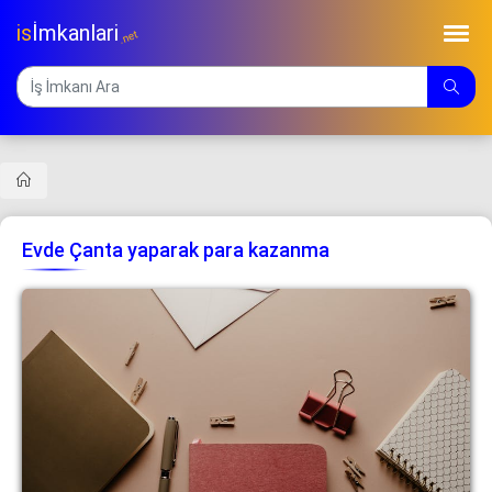
is
İmkanlari
.net
Evde Çanta yaparak para kazanma