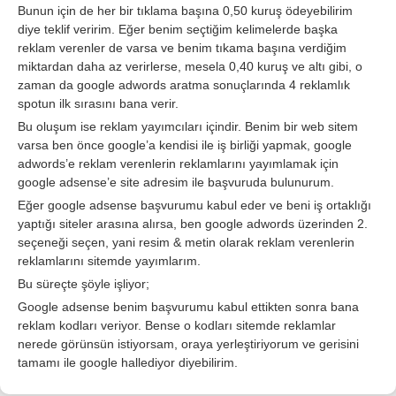
Bunun için de her bir tıklama başına 0,50 kuruş ödeyebilirim
diye teklif veririm. Eğer benim seçtiğim kelimelerde başka
reklam verenler de varsa ve benim tıkama başına verdiğim
miktardan daha az verirlerse, mesela 0,40 kuruş ve altı gibi, o
zaman da google adwords aratma sonuçlarında 4 reklamlık
spotun ilk sırasını bana verir.
Bu oluşum ise reklam yayımcıları içindir. Benim bir web sitem
varsa ben önce google’a kendisi ile iş birliği yapmak, google
adwords’e reklam verenlerin reklamlarını yayımlamak için
google adsense’e site adresim ile başvuruda bulunurum.
Eğer google adsense başvurumu kabul eder ve beni iş ortaklığı
yaptığı siteler arasına alırsa, ben google adwords üzerinden 2.
seçeneği seçen, yani resim & metin olarak reklam verenlerin
reklamlarını sitemde yayımlarım.
Bu süreçte şöyle işliyor;
Google adsense benim başvurumu kabul ettikten sonra bana
reklam kodları veriyor. Bense o kodları sitemde reklamlar
nerede görünsün istiyorsam, oraya yerleştiriyorum ve gerisini
tamamı ile google hallediyor diyebilirim.