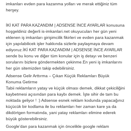
imkanları evden para kazanma yolları ve merak ettiğiniz tüm
herşey.
İKİ KAT PARA KAZANDIM | ADSENSE İNCE AYARLAR konusuna
hoşgeldiniz değerli is-imkanlari.net okuyucuları her gün yeni
eklenen iş imkanları girişimcilik fikirleri ve evden para kazanmak
için yapılabilicek işler hakkında sizlerle paylaşmaya devam
ediyoruz.İKİ KAT PARA KAZANDIM | ADSENSE İNCE AYARLAR
sende bu konu ve diğer tüm konular için iş detayı ve benzeri
sorularını bizlere göndermekten çekinme.En yeni iş imkanlarını
her gün sitemizden takip edebilirsiniz.
Adsense Gelir Arttırma – Çıkan Küçük Reklamları Büyük
Konuma Getirme
Tabii reklamların yatay ve küçük olması demek, dikkat çekiciliğini
kaybetmesi açısından para kaybı demek. İşte sihir de tam bu
noktada geliyor ! :) Adsense esnek reklam kodunda yapacağınız
küçücük bir kodlama ile bu reklamları her zaman kare ya da
dikdörtgen formatında, yani yatay reklamları elimine ederek
büyük gösterebilirsiniz.
Google’dan para kazanmak için öncelikle google reklam