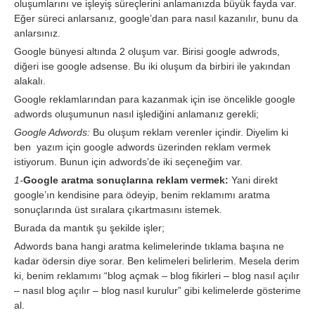
oluşumlarını ve işleyiş süreçlerini anlamanızda büyük fayda var.
Eğer süreci anlarsanız, google’dan para nasıl kazanılır, bunu da
anlarsınız.
Google bünyesi altında 2 oluşum var. Birisi google adwrods,
diğeri ise google adsense. Bu iki oluşum da birbiri ile yakından
alakalı.
Google reklamlarından para kazanmak için ise öncelikle google
adwords oluşumunun nasıl işlediğini anlamanız gerekli;
Google Adwords:
Bu oluşum reklam verenler içindir. Diyelim ki
ben yazım için google adwords üzerinden reklam vermek
istiyorum. Bunun için adwords’de iki seçeneğim var.
1-
Google aratma sonuçlarına reklam vermek:
Yani direkt
google’ın kendisine para ödeyip, benim reklamımı aratma
sonuçlarında üst sıralara çıkartmasını istemek.
Burada da mantık şu şekilde işler;
Adwords bana hangi aratma kelimelerinde tıklama başına ne
kadar ödersin diye sorar. Ben kelimeleri belirlerim. Mesela derim
ki, benim reklamımı “blog açmak – blog fikirleri – blog nasıl açılır
– nasıl blog açılır – blog nasıl kurulur” gibi kelimelerde gösterime
al.