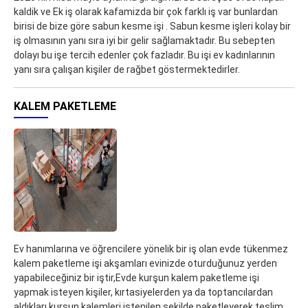
kaldik ve Ek iş olarak kafamizda bir çok farklı iş var bunlardan
birisi de bize göre sabun kesme işi . Sabun kesme işleri kolay bir
iş olmasının yanı sıra iyi bir gelir sağlamaktadır. Bu sebepten
dolayı bu işe tercih edenler çok fazladır. Bu işi ev kadınlarının
yanı sıra çalışan kişiler de rağbet göstermektedirler.
KALEM PAKETLEME
Ev hanımlarına ve öğrencilere yönelik bir iş olan evde tükenmez
kalem paketleme işi akşamları evinizde oturduğunuz yerden
yapabileceğiniz bir iştir,Evde kurşun kalem paketleme işi
yapmak isteyen kişiler, kırtasiyelerden ya da toptancılardan
aldıkları kurşun kalemleri istenilen şekilde paketleyerek teslim