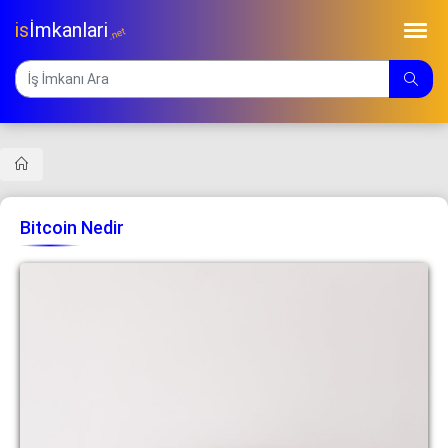
is
İmkanlari
.net
Bitcoin Nedir