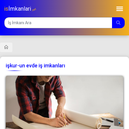
is
İmkanlari
.net
işkur-un evde iş imkanları