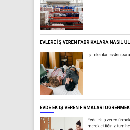
EVLERE İŞ VEREN FABRIKALARA NASIL U
iş imkanları evden par
EVDE EK IŞ VEREN FIRMALARI ÖĞRENMEK 
Evde ek iş veren firmal
merak ettiğiniz tüm he