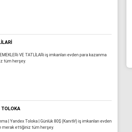
İLARI
EMEKLERi VE TATLİLARi iş imkanları evden para kazanma
niz tüm herşey.
X TOLOKA
a | Yandex Toloka | Günlük 80$ (Kanıtlı!) iş imkanları evden
e merak ettiğiniz tüm herşey.