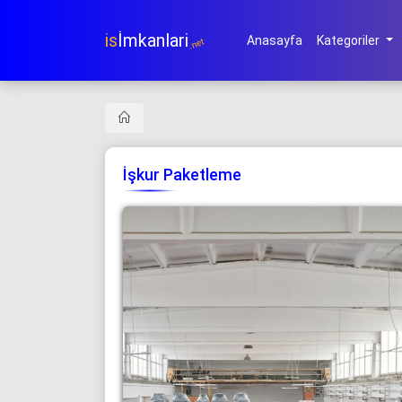
is
İmkanlari
Anasayfa
Kategoriler
.net
İşkur Paketleme