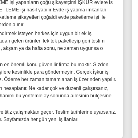
 işi yapanların çoğü şikayetçimi İŞKUR evlere is
TLEME işi nasil yapilir Evde iş yapma imkanları
etleme şikayetleri çoğaldi evde paketleme işi ile
rden alınır
ndirmek isteyen herkes için uygun bir ek iş
dan gelen ürünleri tek tek paketleyip geri teslim
bah, akşam ya da hafta sonu, ne zaman uygunsa o
 en önemli konu güvenilir firma bulmaktır. Sizden
şilere kesinlikle para göndermeyin. Gerçek i̇şkur işi
mez. Ödeme her zaman tamamlanan iş üzerinden yapılır.
hesaplanır. Ne kadar çok ve düzenli çalışırsanız,
ev hanımı bu yöntemle ay sonunda ailesinin bütçesine
e titiz çalışmaktan geçer. Teslim tarihlerine uyarsanız,
. Sayfamızda her gün yeni iş ilanları