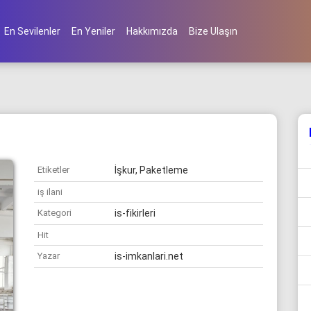
En Sevilenler
En Yeniler
Hakkımızda
Bize Ulaşın
Etiketler
İşkur, Paketleme
iş ilani
Kategori
is-fikirleri
Hit
Yazar
is-imkanlari.net