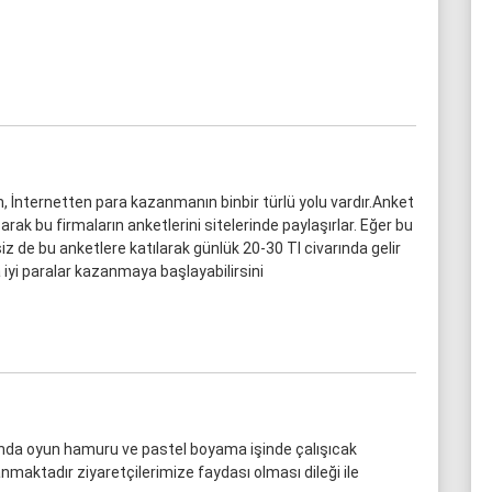
, İnternetten para kazanmanın binbir türlü yolu vardır.Anket
şarak bu firmaların anketlerini sitelerinde paylaşırlar. Eğer bu
iz de bu anketlere katılarak günlük 20-30 Tl civarında gelir
a iyi paralar kazanmaya başlayabilirsini
nda oyun hamuru ve pastel boyama işinde çalışıcak
maktadır ziyaretçilerimize faydası olması dileği ile