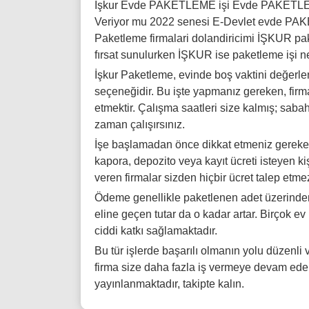
İşkur Evde PAKETLEME işi Evde PAKETLEME
Veriyor mu 2022 senesi E-Devlet evde PAKE
Paketleme firmalari dolandiricimi İŞKUR pak
fırsat sunulurken İŞKUR ise paketleme işi ne
İşkur Paketleme, evinde boş vaktini değerle
seçeneğidir. Bu işte yapmanız gereken, firma
etmektir. Çalışma saatleri size kalmış; sa
zaman çalışırsınız.
İşe başlamadan önce dikkat etmeniz gereken
kapora, depozito veya kayıt ücreti isteyen ki
veren firmalar sizden hiçbir ücret talep et
Ödeme genellikle paketlenen adet üzerinden 
eline geçen tutar da o kadar artar. Birçok 
ciddi katkı sağlamaktadır.
Bu tür işlerde başarılı olmanın yolu düzenli v
firma size daha fazla iş vermeye devam eder
yayınlanmaktadır, takipte kalın.