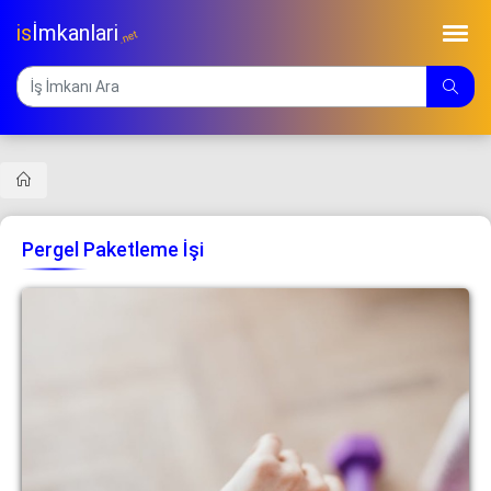
is
İmkanlari
.net
Pergel Paketleme İşi