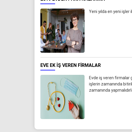
Yeni yılda en yeni işler
EVE EK IŞ VEREN FIRMALAR
Evde iş veren firmalar ge
işlerin zamanında bitiri
zamanında yapmalıdırla