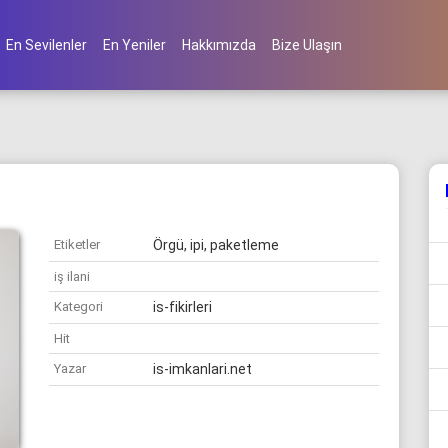
En Sevilenler
En Yeniler
Hakkımızda
Bize Ulaşın
Etiketler
Örgü, ipi, paketleme
iş ilani
Kategori
is-fikirleri
Hit
Yazar
is-imkanlari.net