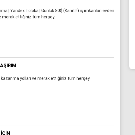
a | Yandex Toloka | Günlük 80$ (Kanıtlı!) iş imkanları evden
e merak ettiğiniz tüm herşey.
LAŞIRIM
a kazanma yolları ve merak ettiğiniz tüm herşey.
IÇIN