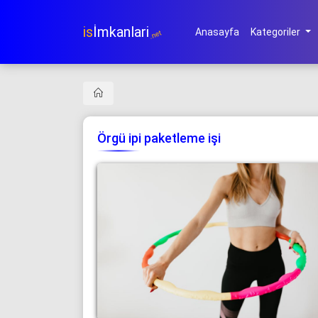
is
İmkanlari
Anasayfa
Kategoriler
.net
Örgü ipi paketleme işi