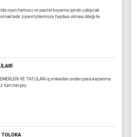
nda oyun hamuru ve pastel boyama işinde çalışıcak
maktadır ziyaretçilerimize faydası olması dileği ile
İLARI
EMEKLERi VE TATLİLARi iş imkanları evden para kazanma
niz tüm herşey.
X TOLOKA