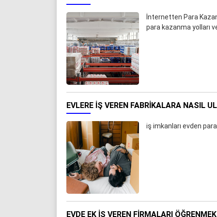
İnternetten Para Kazanm
para kazanma yolları v
EVLERE İŞ VEREN FABRIKALARA NASIL U
iş imkanları evden par
EVDE EK IŞ VEREN FIRMALARI ÖĞRENMEK 