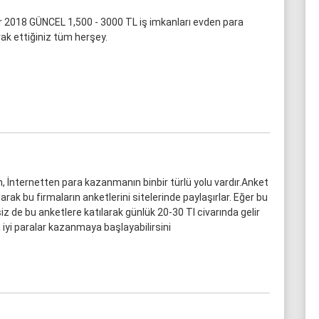
ar 2018 GÜNCEL 1,500 - 3000 TL iş imkanları evden para
ak ettiğiniz tüm herşey.
, İnternetten para kazanmanın binbir türlü yolu vardır.Anket
şarak bu firmaların anketlerini sitelerinde paylaşırlar. Eğer bu
iz de bu anketlere katılarak günlük 20-30 Tl civarında gelir
a iyi paralar kazanmaya başlayabilirsini