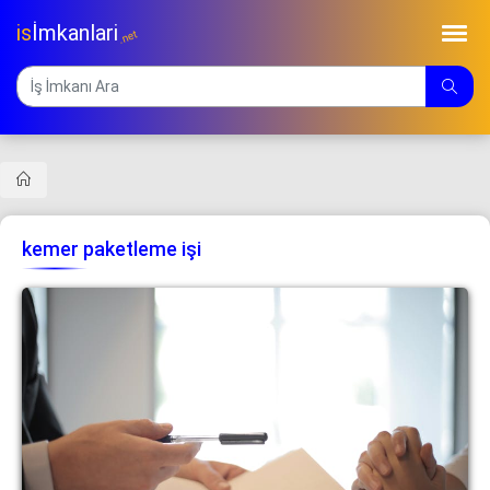
is
İmkanlari
.net
kemer paketleme işi