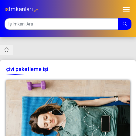
is
İmkanlari
.net
çivi paketleme işi