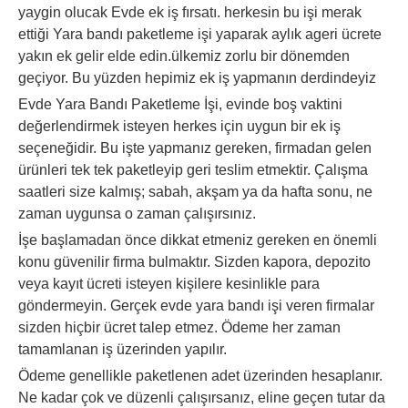
yaygin olucak Evde ek iş fırsatı. herkesin bu işi merak
ettiği Yara bandı paketleme işi yaparak aylık ageri ücrete
yakın ek gelir elde edin.ülkemiz zorlu bir dönemden
geçiyor. Bu yüzden hepimiz ek iş yapmanın derdindeyiz
Evde Yara Bandı Paketleme İşi, evinde boş vaktini
değerlendirmek isteyen herkes için uygun bir ek iş
seçeneğidir. Bu işte yapmanız gereken, firmadan gelen
ürünleri tek tek paketleyip geri teslim etmektir. Çalışma
saatleri size kalmış; sabah, akşam ya da hafta sonu, ne
zaman uygunsa o zaman çalışırsınız.
İşe başlamadan önce dikkat etmeniz gereken en önemli
konu güvenilir firma bulmaktır. Sizden kapora, depozito
veya kayıt ücreti isteyen kişilere kesinlikle para
göndermeyin. Gerçek evde yara bandı işi veren firmalar
sizden hiçbir ücret talep etmez. Ödeme her zaman
tamamlanan iş üzerinden yapılır.
Ödeme genellikle paketlenen adet üzerinden hesaplanır.
Ne kadar çok ve düzenli çalışırsanız, eline geçen tutar da