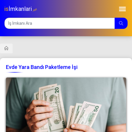
is
İmkanlari
.net
Evde Yara Bandı Paketleme İşi