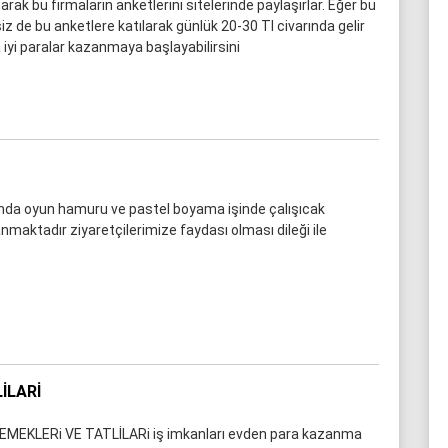
şarak bu firmaların anketlerini sitelerinde paylaşırlar. Eğer bu
iz de bu anketlere katılarak günlük 20-30 Tl civarında gelir
a iyi paralar kazanmaya başlayabilirsini
nda oyun hamuru ve pastel boyama işinde çalışıcak
maktadır ziyaretçilerimize faydası olması dileği ile
İLARI
EMEKLERi VE TATLİLARi iş imkanları evden para kazanma