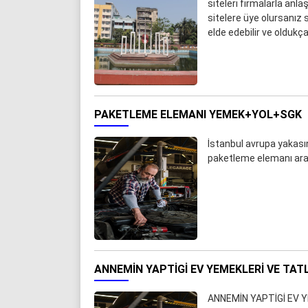
siteleri firmalarla anla
sitelere üye olursanız s
elde edebilir ve oldukç
PAKETLEME ELEMANI YEMEK+YOL+SGK
İstanbul avrupa yakası
paketleme elemanı aran
ANNEMİN YAPTİGİ EV YEMEKLERI VE TATL
ANNEMİN YAPTİGİ EV Y