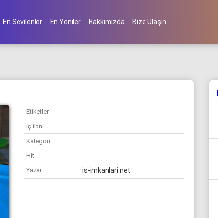
En Sevilenler
En Yeniler
Hakkımızda
Bize Ulaşın
Etiketler
iş ilani
Kategori
Hit
Yazar
is-imkanlari.net