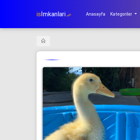
is
İmkanlari
Anasayfa
Kategoriler
.net