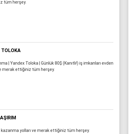
niz tüm herşey.
X TOLOKA
a | Yandex Toloka | Günlük 80$ (Kanıtlı!) iş imkanları evden
e merak ettiğiniz tüm herşey.
LAŞIRIM
a kazanma yolları ve merak ettiğiniz tüm herşey.